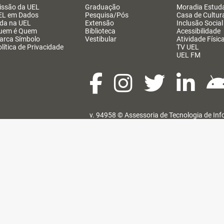
issão da UEL
Graduação
Moradia Estuda
EL em Dados
Pesquisa/Pós
Casa de Cultur
ida na UEL
Extensão
Inclusão Social
uem é Quem
Biblioteca
Acessibilidade
arca Símbolo
Vestibular
Atividade Físic
lítica de Privacidade
TV UEL
UEL FM
v. 94958 ©
Assessoria de Tecnologia de In