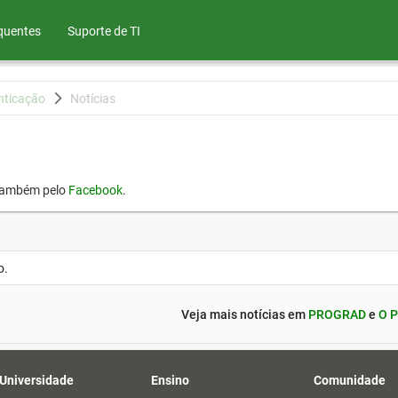
quentes
Suporte de TI
nticação
Notícias
também pelo
Facebook
.
o.
Veja mais notícias em
PROGRAD
e
O P
 Universidade
Ensino
Comunidade