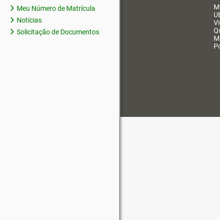
M
Meu Número de Matrícula
U
Notícias
V
Q
Solicitação de Documentos
M
Po