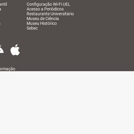
ntil
Configuração Wi-Fi UEL
a
Acesso a Periódicos
Restaurante Universitário
Museu de Ciência
a
Museu Histórico
Sebec
formação
@