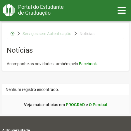
Portal do Estudante
Toggle
de Graduação
Serviços sem Autenticação
Notícias
Notícias
Acompanhe as novidades também pelo
Facebook
.
Nenhum registro encontrado.
Veja mais notícias em
PROGRAD
e
O Perobal
A Universidade