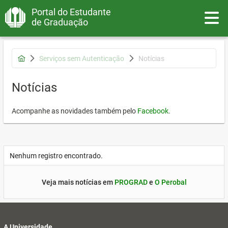
Portal do Estudante
Toggle
de Graduação
Serviços sem Autenticação
Notícias
Notícias
Acompanhe as novidades também pelo
Facebook
.
Nenhum registro encontrado.
Veja mais notícias em
PROGRAD
e
O Perobal
A Universidade