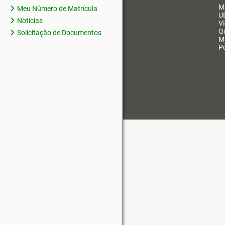
M
Meu Número de Matrícula
U
Notícias
V
Q
Solicitação de Documentos
M
Po