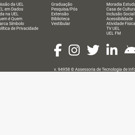
issão da UEL
Graduação
Moradia Estuda
EL em Dados
Pesquisa/Pós
Casa de Cultur
ida na UEL
Extensão
Inclusão Social
uem é Quem
Biblioteca
Acessibilidade
arca Símbolo
Vestibular
Atividade Físic
lítica de Privacidade
TV UEL
UEL FM
v. 94958 ©
Assessoria de Tecnologia de In