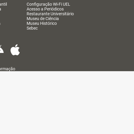
ntil
Configuração Wi-Fi UEL
a
Acesso a Periódicos
Restaurante Universitário
Museu de Ciência
a
Museu Histórico
Sebec
formação
@