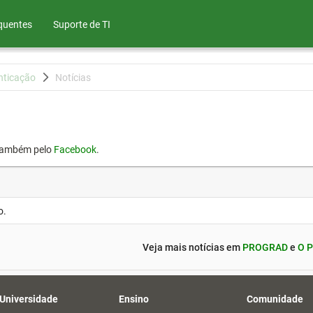
quentes
Suporte de TI
nticação
Notícias
também pelo
Facebook
.
o.
Veja mais notícias em
PROGRAD
e
O P
 Universidade
Ensino
Comunidade