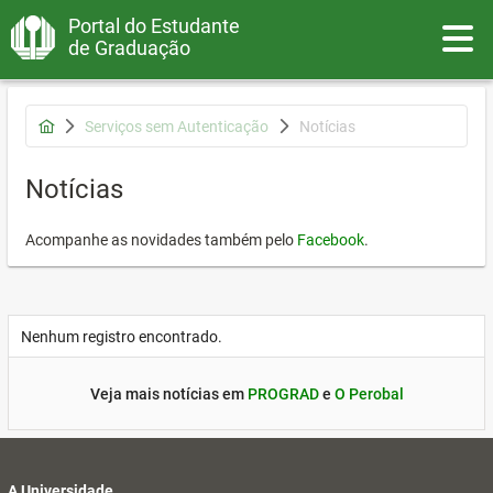
Portal do Estudante
Toggle
de Graduação
Serviços sem Autenticação
Notícias
Notícias
Acompanhe as novidades também pelo
Facebook
.
Nenhum registro encontrado.
Veja mais notícias em
PROGRAD
e
O Perobal
A Universidade