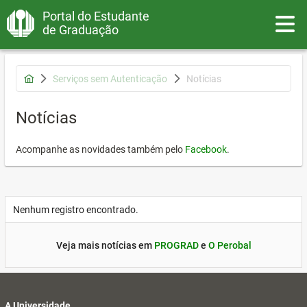
Portal do Estudante
Toggle
de Graduação
Serviços sem Autenticação
Notícias
Notícias
Acompanhe as novidades também pelo
Facebook
.
Nenhum registro encontrado.
Veja mais notícias em
PROGRAD
e
O Perobal
A Universidade