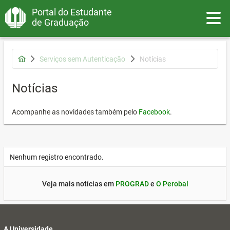
Portal do Estudante
Toggle
de Graduação
Serviços sem Autenticação
Notícias
Notícias
Acompanhe as novidades também pelo
Facebook
.
Nenhum registro encontrado.
Veja mais notícias em
PROGRAD
e
O Perobal
A Universidade