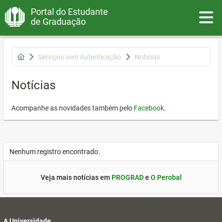
Portal do Estudante
Toggle
de Graduação
Serviços sem Autenticação
Notícias
Notícias
Acompanhe as novidades também pelo
Facebook
.
Nenhum registro encontrado.
Veja mais notícias em
PROGRAD
e
O Perobal
A Universidade