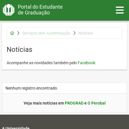
Portal do Estudante
Toggle
de Graduação
Serviços sem Autenticação
Notícias
Notícias
Acompanhe as novidades também pelo
Facebook
.
Nenhum registro encontrado.
Veja mais notícias em
PROGRAD
e
O Perobal
A Universidade