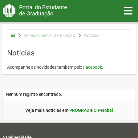
Portal do Estudante
Toggle
de Graduação
Serviços sem Autenticação
Notícias
Notícias
Acompanhe as novidades também pelo
Facebook
.
Nenhum registro encontrado.
Veja mais notícias em
PROGRAD
e
O Perobal
A Universidade