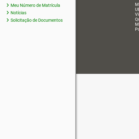
M
Meu Número de Matrícula
U
Notícias
V
Q
Solicitação de Documentos
M
Po