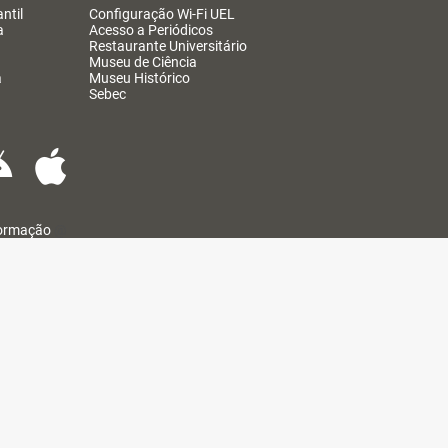
ntil
Configuração Wi-Fi UEL
a
Acesso a Periódicos
Restaurante Universitário
Museu de Ciência
a
Museu Histórico
Sebec
formação
@