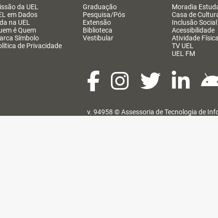
issão da UEL
Graduação
Moradia Estuda
EL em Dados
Pesquisa/Pós
Casa de Cultur
ida na UEL
Extensão
Inclusão Social
uem é Quem
Biblioteca
Acessibilidade
arca Símbolo
Vestibular
Atividade Físic
lítica de Privacidade
TV UEL
UEL FM
v. 94958 ©
Assessoria de Tecnologia de In