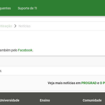
quentes
Suporte de TI
nticação
Notícias
também pelo
Facebook
.
o.
Veja mais notícias em
PROGRAD
e
O P
 Universidade
Ensino
Comunidade