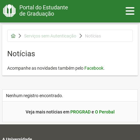
Portal do Estudante
Toggle
de Graduação
Serviços sem Autenticação
Notícias
Notícias
Acompanhe as novidades também pelo
Facebook
.
Nenhum registro encontrado.
Veja mais notícias em
PROGRAD
e
O Perobal
A Universidade