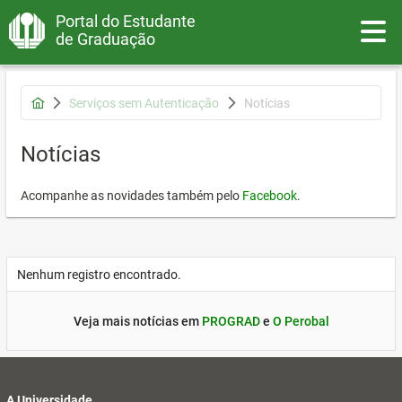
Portal do Estudante
Toggle
de Graduação
Serviços sem Autenticação
Notícias
Notícias
Acompanhe as novidades também pelo
Facebook
.
Nenhum registro encontrado.
Veja mais notícias em
PROGRAD
e
O Perobal
A Universidade