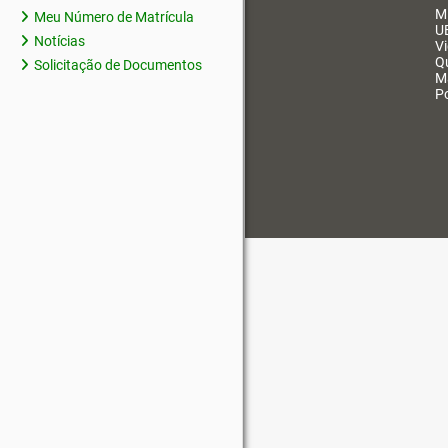
M
Meu Número de Matrícula
U
Notícias
V
Q
Solicitação de Documentos
M
Po