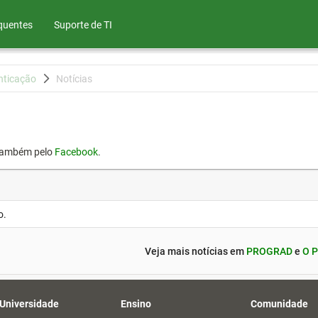
quentes
Suporte de TI
nticação
Notícias
também pelo
Facebook
.
o.
Veja mais notícias em
PROGRAD
e
O P
 Universidade
Ensino
Comunidade