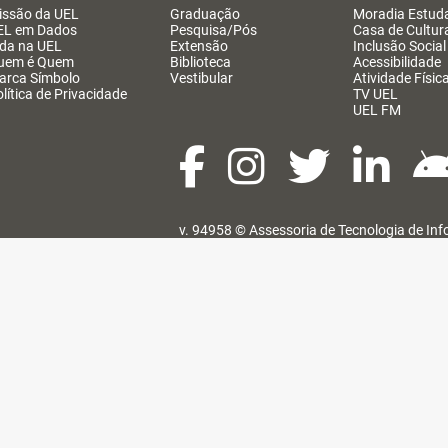
issão da UEL
Graduação
Moradia Estuda
EL em Dados
Pesquisa/Pós
Casa de Cultur
ida na UEL
Extensão
Inclusão Social
uem é Quem
Biblioteca
Acessibilidade
arca Símbolo
Vestibular
Atividade Físic
lítica de Privacidade
TV UEL
UEL FM
v. 94958 ©
Assessoria de Tecnologia de In