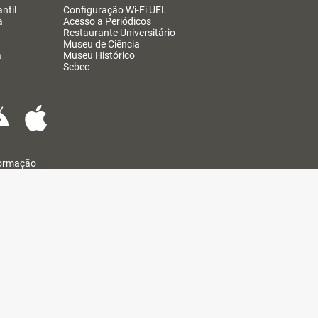
ntil
Configuração Wi-Fi UEL
a
Acesso a Periódicos
Restaurante Universitário
Museu de Ciência
a
Museu Histórico
Sebec
formação
@