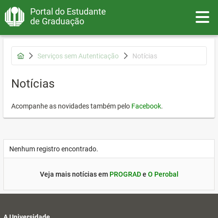
Portal do Estudante
Toggle
de Graduação
Serviços sem Autenticação
Notícias
Notícias
Acompanhe as novidades também pelo
Facebook
.
Nenhum registro encontrado.
Veja mais notícias em
PROGRAD
e
O Perobal
A Universidade