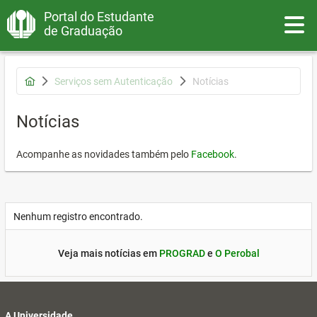
Portal do Estudante
Toggle
de Graduação
Serviços sem Autenticação
Notícias
Notícias
Acompanhe as novidades também pelo
Facebook
.
Nenhum registro encontrado.
Veja mais notícias em
PROGRAD
e
O Perobal
A Universidade