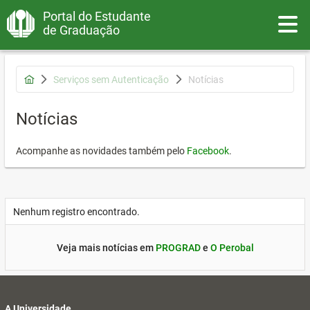
Portal do Estudante
Toggle
de Graduação
Serviços sem Autenticação
Notícias
Notícias
Acompanhe as novidades também pelo
Facebook
.
Nenhum registro encontrado.
Veja mais notícias em
PROGRAD
e
O Perobal
A Universidade