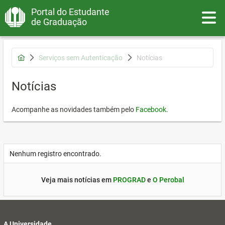
Portal do Estudante
Toggle
de Graduação
Serviços sem Autenticação
Notícias
Notícias
Acompanhe as novidades também pelo
Facebook
.
Nenhum registro encontrado.
Veja mais notícias em
PROGRAD
e
O Perobal
A Universidade