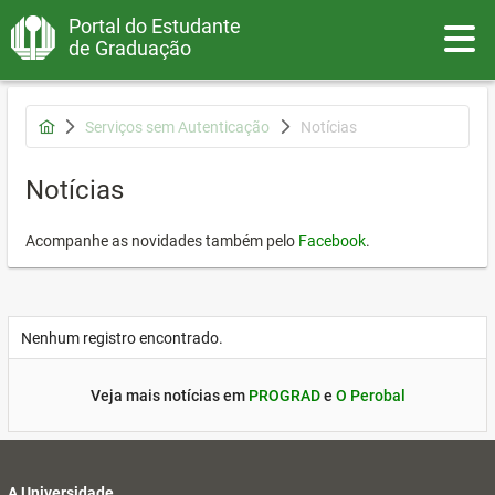
Portal do Estudante
Toggle
de Graduação
Serviços sem Autenticação
Notícias
Notícias
Acompanhe as novidades também pelo
Facebook
.
Nenhum registro encontrado.
Veja mais notícias em
PROGRAD
e
O Perobal
A Universidade