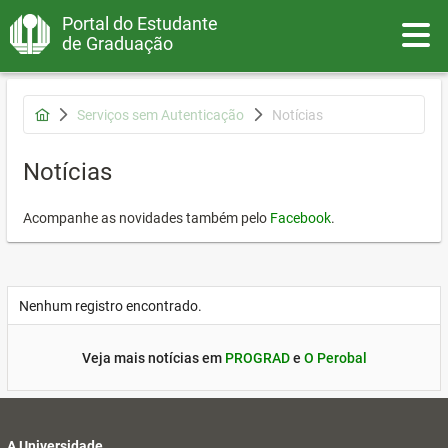
Portal do Estudante
Toggle
de Graduação
Serviços sem Autenticação
Notícias
Notícias
Acompanhe as novidades também pelo
Facebook
.
Nenhum registro encontrado.
Veja mais notícias em
PROGRAD
e
O Perobal
A Universidade