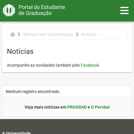
Portal do Estudante
Toggle
de Graduação
Serviços sem Autenticação
Notícias
Notícias
Acompanhe as novidades também pelo
Facebook
.
Nenhum registro encontrado.
Veja mais notícias em
PROGRAD
e
O Perobal
A Universidade