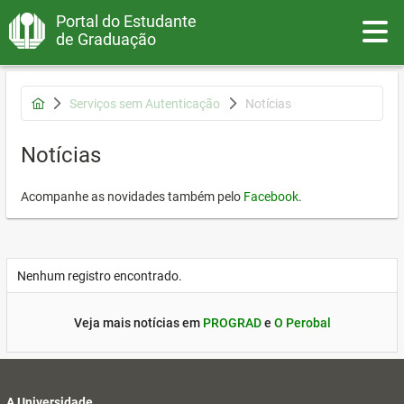
Portal do Estudante
Toggle
de Graduação
Serviços sem Autenticação
Notícias
Notícias
Acompanhe as novidades também pelo
Facebook
.
Nenhum registro encontrado.
Veja mais notícias em
PROGRAD
e
O Perobal
A Universidade