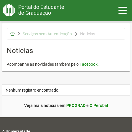
Portal do Estudante
Toggle
de Graduação
Serviços sem Autenticação
Notícias
Notícias
Acompanhe as novidades também pelo
Facebook
.
Nenhum registro encontrado.
Veja mais notícias em
PROGRAD
e
O Perobal
A Universidade