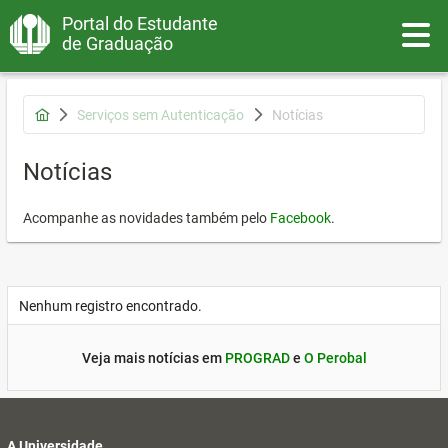
Portal do Estudante
Toggle
de Graduação
Serviços sem Autenticação
Notícias
Notícias
Acompanhe as novidades também pelo
Facebook
.
Nenhum registro encontrado.
Veja mais notícias em
PROGRAD
e
O Perobal
A Universidade