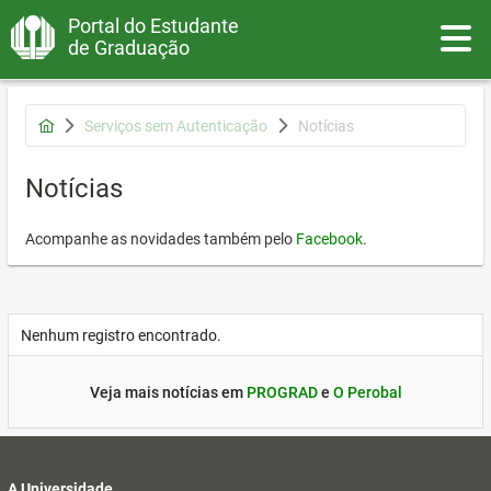
Portal do Estudante
Toggle
de Graduação
Serviços sem Autenticação
Notícias
Notícias
Acompanhe as novidades também pelo
Facebook
.
Nenhum registro encontrado.
Veja mais notícias em
PROGRAD
e
O Perobal
A Universidade