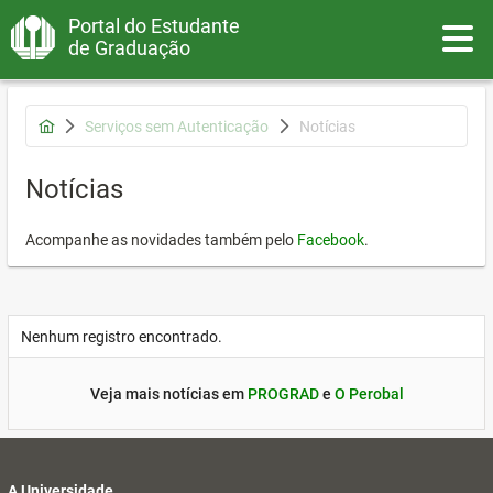
Portal do Estudante
Toggle
de Graduação
Serviços sem Autenticação
Notícias
Notícias
Acompanhe as novidades também pelo
Facebook
.
Nenhum registro encontrado.
Veja mais notícias em
PROGRAD
e
O Perobal
A Universidade