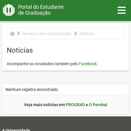
Portal do Estudante
Toggle
de Graduação
Serviços sem Autenticação
Notícias
Notícias
Acompanhe as novidades também pelo
Facebook
.
Nenhum registro encontrado.
Veja mais notícias em
PROGRAD
e
O Perobal
A Universidade