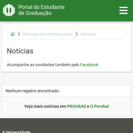
Portal do Estudante
Toggle
de Graduação
Serviços sem Autenticação
Notícias
Notícias
Acompanhe as novidades também pelo
Facebook
.
Nenhum registro encontrado.
Veja mais notícias em
PROGRAD
e
O Perobal
A Universidade