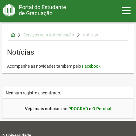
Portal do Estudante
Toggle
de Graduação
Serviços sem Autenticação
Notícias
Notícias
Acompanhe as novidades também pelo
Facebook
.
Nenhum registro encontrado.
Veja mais notícias em
PROGRAD
e
O Perobal
A Universidade