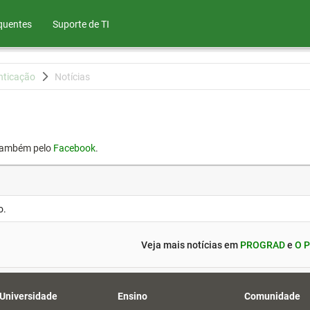
quentes
Suporte de TI
nticação
Notícias
também pelo
Facebook
.
o.
Veja mais notícias em
PROGRAD
e
O P
 Universidade
Ensino
Comunidade