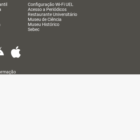
ntil
Configuração Wi-Fi UEL
a
Acesso a Periódicos
Restaurante Universitário
Museu de Ciência
a
Museu Histórico
Sebec
formação
@