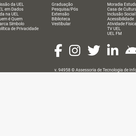
issão da UEL
Graduação
Moradia Estuda
EL em Dados
Pesquisa/Pós
Casa de Cultur
ida na UEL
Extensão
Inclusão Social
uem é Quem
Biblioteca
Acessibilidade
arca Símbolo
Vestibular
Atividade Físic
lítica de Privacidade
TV UEL
UEL FM
v. 94958 ©
Assessoria de Tecnologia de In