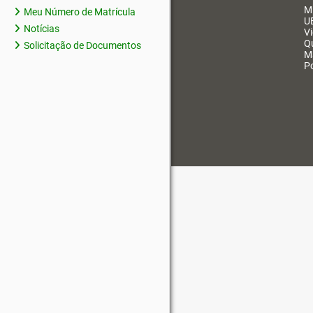
M
Meu Número de Matrícula
U
Notícias
V
Q
Solicitação de Documentos
M
Po