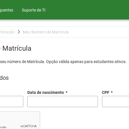
quentes
Suporte de TI
nticação
Meu Número de Matrícula
Matrícula
 seu número de Matrícula. Opção válida apenas para estudantes ativos.
dos
Data de nascimento
*
CPF
*