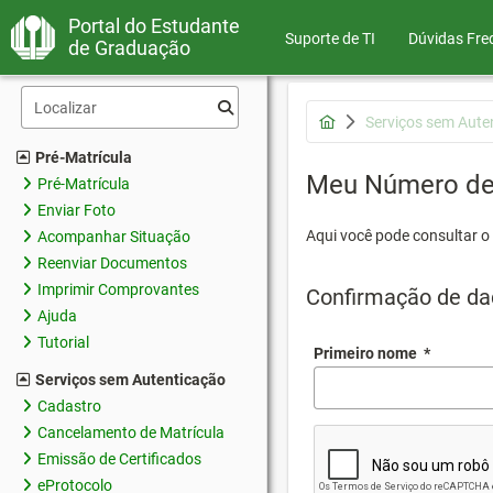
Portal do Estudante
Suporte de TI
Dúvidas Fre
de Graduação
Serviços sem Aute
Pré-Matrícula
Meu Número de 
Pré-Matrícula
Enviar Foto
Aqui você pode consultar o
Acompanhar Situação
Reenviar Documentos
Imprimir Comprovantes
Confirmação de da
Ajuda
Tutorial
Primeiro nome
*
Serviços sem Autenticação
Cadastro
Cancelamento de Matrícula
Emissão de Certificados
eProtocolo