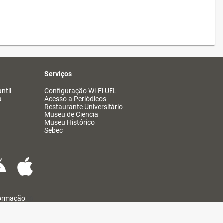
Serviços
ntil
Configuração Wi-Fi UEL
a
Acesso a Periódicos
Restaurante Universitário
Museu de Ciência
a
Museu Histórico
Sebec
formação
@