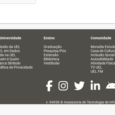
 Universidade
Ensino
Comunidade
issão da UEL
Graduação
Moradia Estuda
EL em Dados
Pesquisa/Pós
Casa de Cultur
ida na UEL
Extensão
Inclusão Social
uem é Quem
Biblioteca
Acessibilidade
arca Símbolo
Vestibular
Atividade Físic
lítica de Privacidade
TV UEL
UEL FM
v. 94958 ©
Assessoria de Tecnologia de In