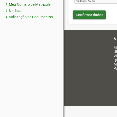
Meu Número de Matrícula
Notícias
Confirmar dados
Solicitação de Documentos
A
M
U
V
Q
M
Po