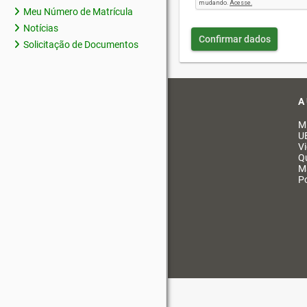
Meu Número de Matrícula
Notícias
Confirmar dados
Solicitação de Documentos
A
M
U
V
Q
M
Po