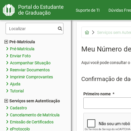
Portal do Estudante
Suporte de TI
Dúvidas Fre
de Graduação
Serviços sem Aute
Pré-Matrícula
Meu Número de 
Pré-Matrícula
Enviar Foto
Aqui você pode consultar o
Acompanhar Situação
Reenviar Documentos
Imprimir Comprovantes
Confirmação de da
Ajuda
Tutorial
Primeiro nome
*
Serviços sem Autenticação
Cadastro
Cancelamento de Matrícula
Emissão de Certificados
eProtocolo