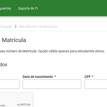
quentes
Suporte de TI
nticação
Meu Número de Matrícula
Matrícula
 seu número de Matrícula. Opção válida apenas para estudantes ativos.
dos
Data de nascimento
*
CPF
*