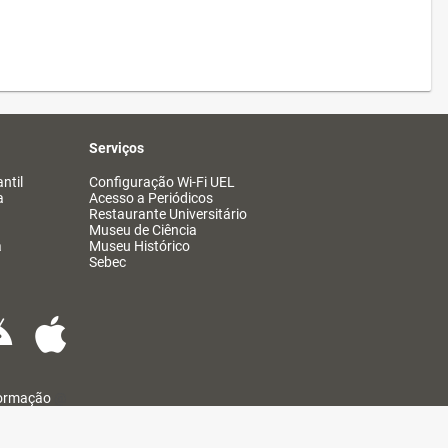
Serviços
ntil
Configuração Wi-Fi UEL
a
Acesso a Periódicos
Restaurante Universitário
Museu de Ciência
a
Museu Histórico
Sebec
formação
@