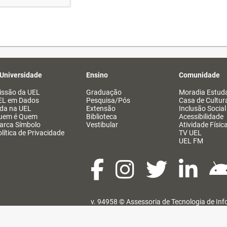
 Universidade
Ensino
Comunidade
issão da UEL
Graduação
Moradia Estuda
EL em Dados
Pesquisa/Pós
Casa de Cultur
ida na UEL
Extensão
Inclusão Social
uem é Quem
Biblioteca
Acessibilidade
arca Símbolo
Vestibular
Atividade Físic
lítica de Privacidade
TV UEL
UEL FM
v. 94958 ©
Assessoria de Tecnologia de In