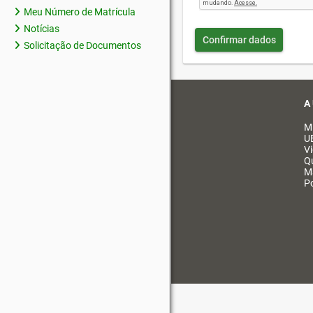
Meu Número de Matrícula
Notícias
Confirmar dados
Solicitação de Documentos
A
M
U
V
Q
M
Po