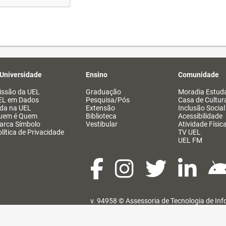
 Universidade
Ensino
Comunidade
issão da UEL
Graduação
Moradia Estuda
EL em Dados
Pesquisa/Pós
Casa de Cultur
ida na UEL
Extensão
Inclusão Social
uem é Quem
Biblioteca
Acessibilidade
arca Símbolo
Vestibular
Atividade Físic
lítica de Privacidade
TV UEL
UEL FM
v. 94958 ©
Assessoria de Tecnologia de In