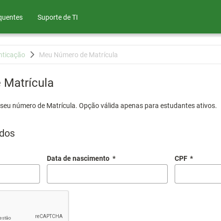
quentes
Suporte de TI
nticação
Meu Número de Matrícula
Matrícula
 seu número de Matrícula. Opção válida apenas para estudantes ativos.
dos
Data de nascimento
*
CPF
*