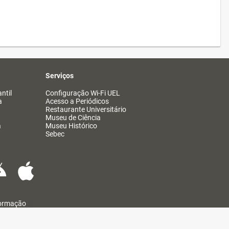
Serviços
ntil
Configuração Wi-Fi UEL
a
Acesso a Periódicos
Restaurante Universitário
Museu de Ciência
a
Museu Histórico
Sebec
formação
@