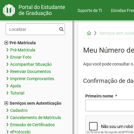
Portal do Estudante
Suporte de TI
Dúvidas Fre
de Graduação
Serviços sem Aute
Pré-Matrícula
Meu Número de 
Pré-Matrícula
Enviar Foto
Aqui você pode consultar o
Acompanhar Situação
Reenviar Documentos
Imprimir Comprovantes
Confirmação de da
Ajuda
Tutorial
Primeiro nome
*
Serviços sem Autenticação
Cadastro
Cancelamento de Matrícula
Emissão de Certificados
eProtocolo