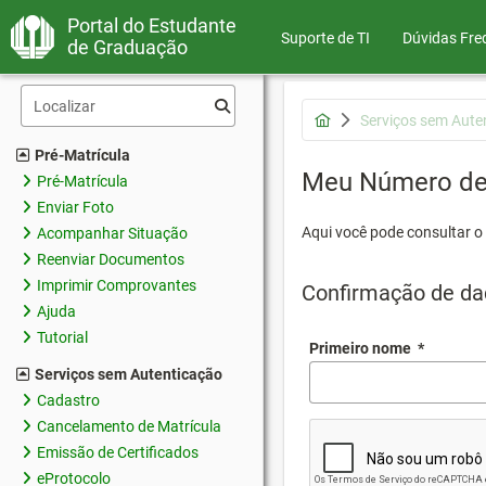
Portal do Estudante
Suporte de TI
Dúvidas Fre
de Graduação
Serviços sem Aute
Pré-Matrícula
Meu Número de 
Pré-Matrícula
Enviar Foto
Aqui você pode consultar o
Acompanhar Situação
Reenviar Documentos
Imprimir Comprovantes
Confirmação de da
Ajuda
Tutorial
Primeiro nome
*
Serviços sem Autenticação
Cadastro
Cancelamento de Matrícula
Emissão de Certificados
eProtocolo