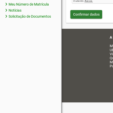
Meu Número de Matrícula
Notícias
Confirmar dados
Solicitação de Documentos
A
M
U
V
Q
M
Po