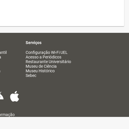
Serviços
ntil
Configuração Wi-Fi UEL
a
Acesso a Periódicos
Restaurante Universitário
Museu de Ciência
a
Museu Histórico
Sebec
formação
@