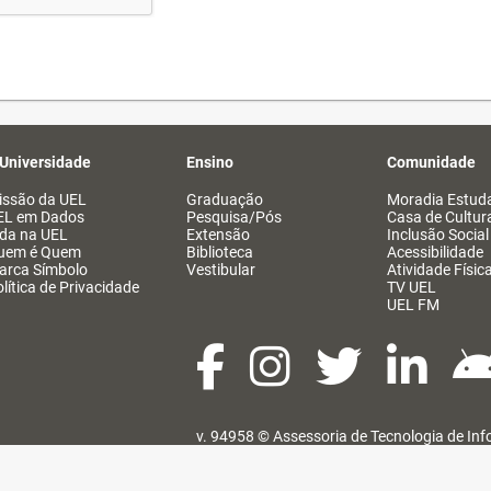
 Universidade
Ensino
Comunidade
issão da UEL
Graduação
Moradia Estuda
EL em Dados
Pesquisa/Pós
Casa de Cultur
ida na UEL
Extensão
Inclusão Social
uem é Quem
Biblioteca
Acessibilidade
arca Símbolo
Vestibular
Atividade Físic
lítica de Privacidade
TV UEL
UEL FM
v. 94958 ©
Assessoria de Tecnologia de In