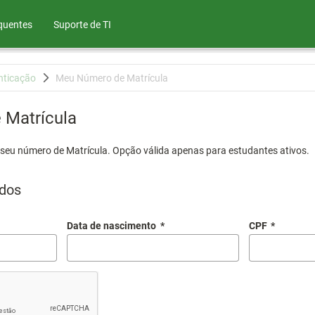
quentes
Suporte de TI
nticação
Meu Número de Matrícula
Matrícula
 seu número de Matrícula. Opção válida apenas para estudantes ativos.
dos
Data de nascimento
*
CPF
*