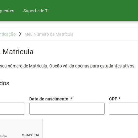
quentes
Suporte de TI
nticação
Meu Número de Matrícula
Matrícula
 seu número de Matrícula. Opção válida apenas para estudantes ativos.
dos
Data de nascimento
*
CPF
*