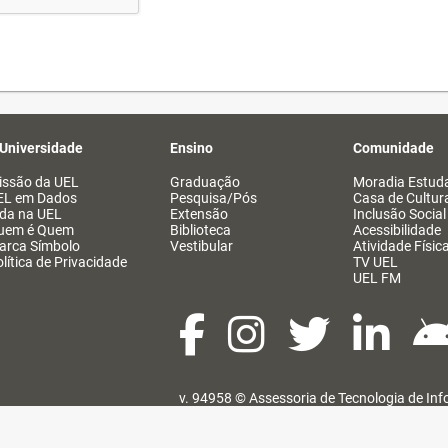
 Universidade
Ensino
Comunidade
issão da UEL
Graduação
Moradia Estuda
EL em Dados
Pesquisa/Pós
Casa de Cultur
ida na UEL
Extensão
Inclusão Social
uem é Quem
Biblioteca
Acessibilidade
arca Símbolo
Vestibular
Atividade Físic
lítica de Privacidade
TV UEL
UEL FM
v. 94958 ©
Assessoria de Tecnologia de In