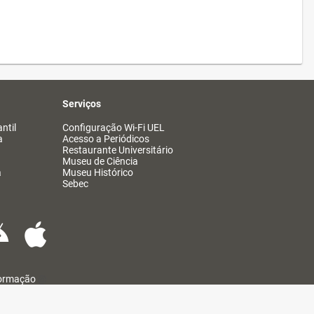
Serviços
ntil
Configuração Wi-Fi UEL
a
Acesso a Periódicos
Restaurante Universitário
Museu de Ciência
a
Museu Histórico
Sebec
formação
@