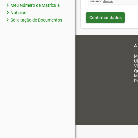
Meu Número de Matrícula
Notícias
Confirmar dados
Solicitação de Documentos
A
M
U
V
Q
M
Po