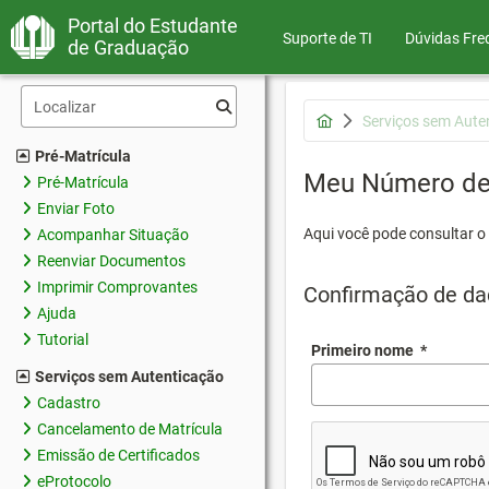
Portal do Estudante
Suporte de TI
Dúvidas Fre
de Graduação
Serviços sem Aute
Pré-Matrícula
Meu Número de 
Pré-Matrícula
Enviar Foto
Aqui você pode consultar o
Acompanhar Situação
Reenviar Documentos
Imprimir Comprovantes
Confirmação de da
Ajuda
Tutorial
Primeiro nome
*
Serviços sem Autenticação
Cadastro
Cancelamento de Matrícula
Emissão de Certificados
eProtocolo