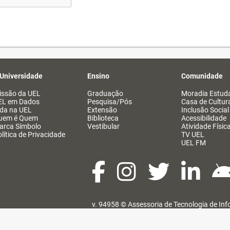
 Universidade
Ensino
Comunidade
issão da UEL
Graduação
Moradia Estuda
EL em Dados
Pesquisa/Pós
Casa de Cultur
ida na UEL
Extensão
Inclusão Social
uem é Quem
Biblioteca
Acessibilidade
arca Símbolo
Vestibular
Atividade Físic
lítica de Privacidade
TV UEL
UEL FM
v. 94958 ©
Assessoria de Tecnologia de In