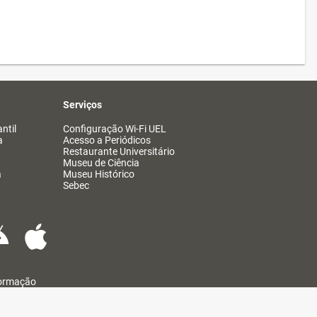
Serviços
ntil
Configuração Wi-Fi UEL
a
Acesso a Periódicos
Restaurante Universitário
Museu de Ciência
a
Museu Histórico
Sebec
formação
@