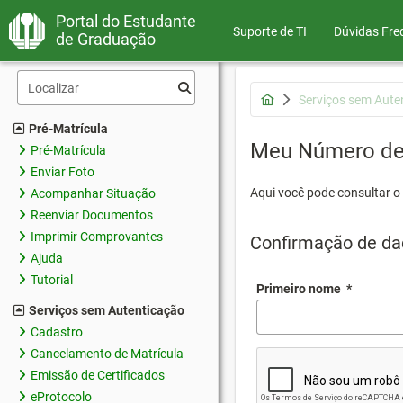
Portal do Estudante
Suporte de TI
Dúvidas Fre
de Graduação
Serviços sem Aute
Pré-Matrícula
Meu Número de 
Pré-Matrícula
Enviar Foto
Aqui você pode consultar o
Acompanhar Situação
Reenviar Documentos
Imprimir Comprovantes
Confirmação de da
Ajuda
Tutorial
Primeiro nome
*
Serviços sem Autenticação
Cadastro
Cancelamento de Matrícula
Emissão de Certificados
eProtocolo