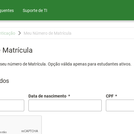
quentes
Suporte de TI
nticação
Meu Número de Matrícula
Matrícula
 seu número de Matrícula. Opção válida apenas para estudantes ativos.
dos
Data de nascimento
*
CPF
*