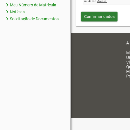
Meu Número de Matrícula
Notícias
Confirmar dados
Solicitação de Documentos
A
M
U
V
Q
M
Po