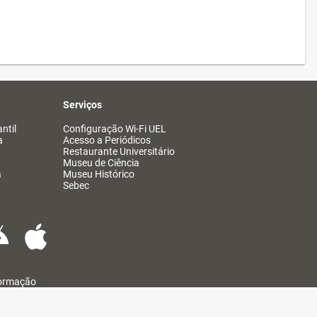
Serviços
ntil
Configuração Wi-Fi UEL
a
Acesso a Periódicos
Restaurante Universitário
Museu de Ciência
a
Museu Histórico
Sebec
formação
@