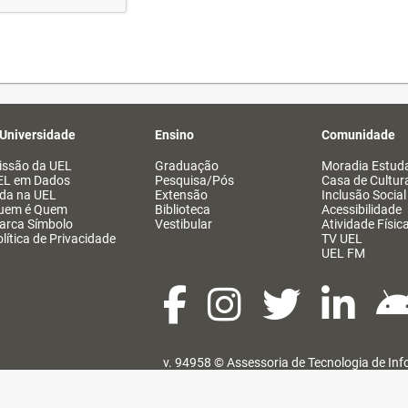
 Universidade
Ensino
Comunidade
issão da UEL
Graduação
Moradia Estuda
EL em Dados
Pesquisa/Pós
Casa de Cultur
ida na UEL
Extensão
Inclusão Social
uem é Quem
Biblioteca
Acessibilidade
arca Símbolo
Vestibular
Atividade Físic
lítica de Privacidade
TV UEL
UEL FM
v. 94958 ©
Assessoria de Tecnologia de In