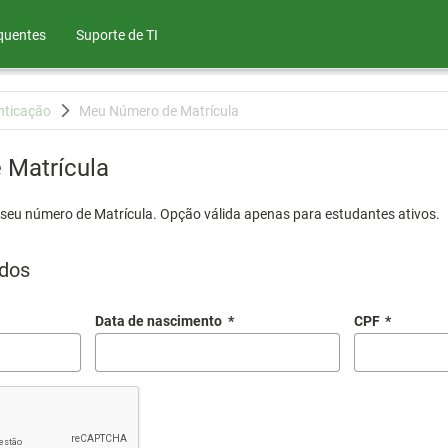
quentes
Suporte de TI
nticação
Meu Número de Matrícula
Matrícula
 seu número de Matrícula. Opção válida apenas para estudantes ativos.
dos
Data de nascimento
*
CPF
*