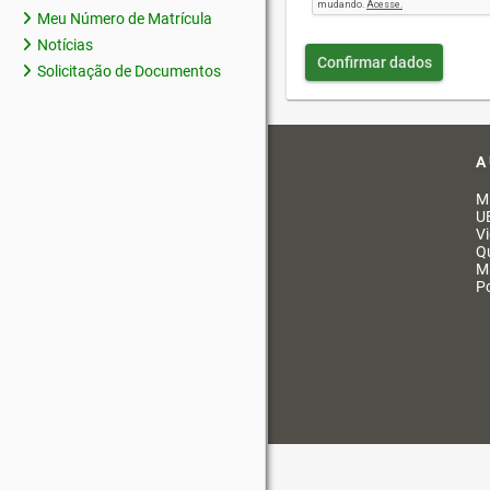
Meu Número de Matrícula
Notícias
Confirmar dados
Solicitação de Documentos
A
M
U
V
Q
M
Po