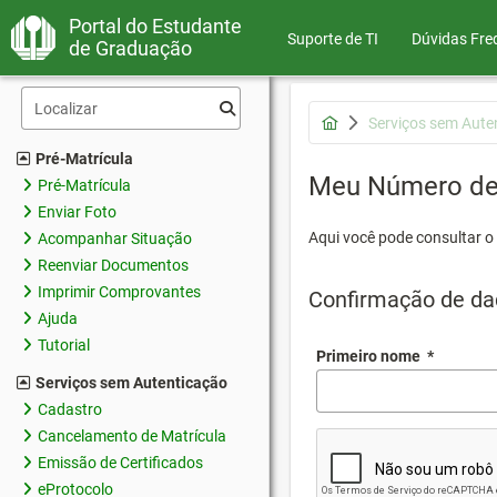
Portal do Estudante
Suporte de TI
Dúvidas Fre
de Graduação
Serviços sem Aute
Pré-Matrícula
Meu Número de 
Pré-Matrícula
Enviar Foto
Aqui você pode consultar o
Acompanhar Situação
Reenviar Documentos
Imprimir Comprovantes
Confirmação de da
Ajuda
Tutorial
Primeiro nome
*
Serviços sem Autenticação
Cadastro
Cancelamento de Matrícula
Emissão de Certificados
eProtocolo