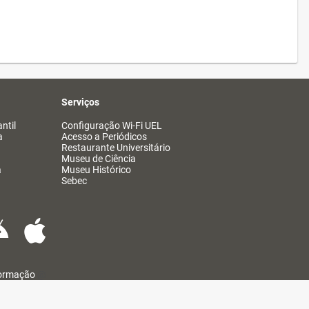
Serviços
ntil
Configuração Wi-Fi UEL
a
Acesso a Periódicos
Restaurante Universitário
Museu de Ciência
a
Museu Histórico
Sebec
formação
@