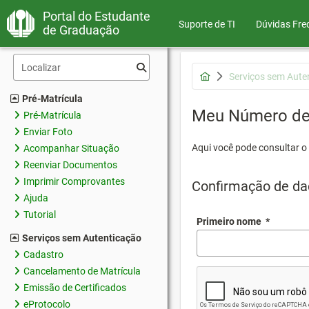
Portal do Estudante
Suporte de TI
Dúvidas Fre
de Graduação
Serviços sem Aute
Pré-Matrícula
Meu Número de 
Pré-Matrícula
Enviar Foto
Aqui você pode consultar o
Acompanhar Situação
Reenviar Documentos
Imprimir Comprovantes
Confirmação de da
Ajuda
Tutorial
Primeiro nome
*
Serviços sem Autenticação
Cadastro
Cancelamento de Matrícula
Emissão de Certificados
eProtocolo