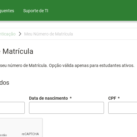
quentes
Suporte de TI
nticação
Meu Número de Matrícula
Matrícula
 seu número de Matrícula. Opção válida apenas para estudantes ativos.
dos
Data de nascimento
*
CPF
*