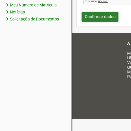
Meu Número de Matrícula
Notícias
Confirmar dados
Solicitação de Documentos
A
M
U
V
Q
M
Po