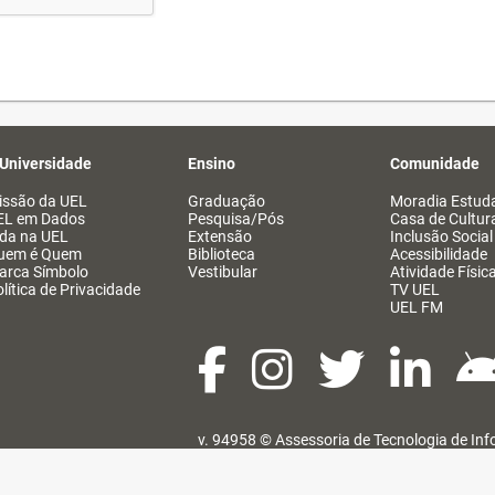
 Universidade
Ensino
Comunidade
issão da UEL
Graduação
Moradia Estuda
EL em Dados
Pesquisa/Pós
Casa de Cultur
ida na UEL
Extensão
Inclusão Social
uem é Quem
Biblioteca
Acessibilidade
arca Símbolo
Vestibular
Atividade Físic
lítica de Privacidade
TV UEL
UEL FM
v. 94958 ©
Assessoria de Tecnologia de In