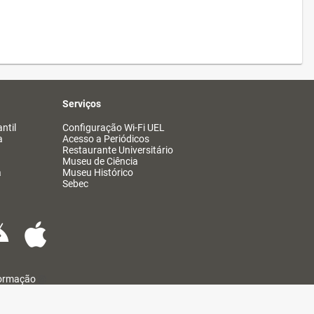
Serviços
ntil
Configuração Wi-Fi UEL
a
Acesso a Periódicos
Restaurante Universitário
Museu de Ciência
a
Museu Histórico
Sebec
formação
@