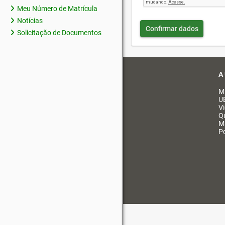
Meu Número de Matrícula
Notícias
Confirmar dados
Solicitação de Documentos
A
M
U
V
Q
M
Po