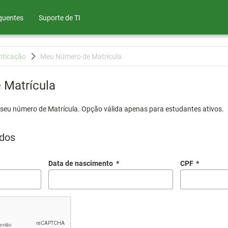
quentes
Suporte de TI
nticação
Meu Número de Matrícula
Matrícula
 seu número de Matrícula. Opção válida apenas para estudantes ativos.
dos
Data de nascimento
*
CPF
*