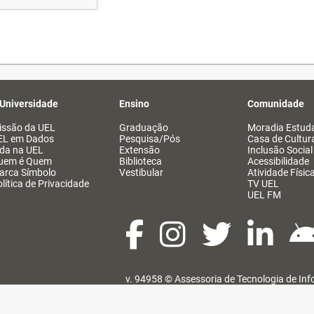
 Universidade
Ensino
Comunidade
issão da UEL
Graduação
Moradia Estuda
EL em Dados
Pesquisa/Pós
Casa de Cultur
ida na UEL
Extensão
Inclusão Social
uem é Quem
Biblioteca
Acessibilidade
arca Símbolo
Vestibular
Atividade Físic
lítica de Privacidade
TV UEL
UEL FM
v. 94958 ©
Assessoria de Tecnologia de In