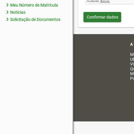
Meu Número de Matrícula
Notícias
Confirmar dados
Solicitação de Documentos
A
M
U
V
Q
M
Po