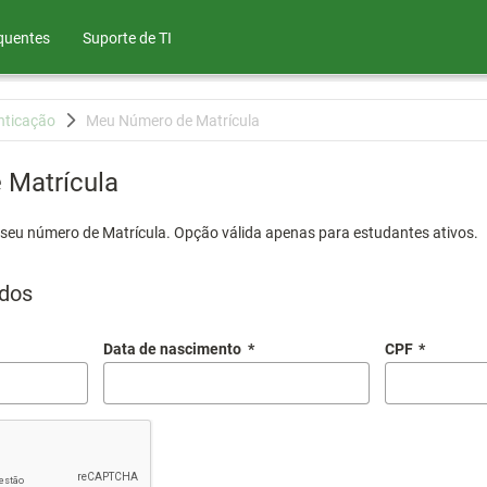
quentes
Suporte de TI
nticação
Meu Número de Matrícula
Matrícula
 seu número de Matrícula. Opção válida apenas para estudantes ativos.
dos
Data de nascimento
*
CPF
*