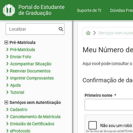
Portal do Estudante
Suporte de TI
Dúvidas Fre
de Graduação
Serviços sem Aute
Pré-Matrícula
Meu Número de 
Pré-Matrícula
Enviar Foto
Aqui você pode consultar o
Acompanhar Situação
Reenviar Documentos
Imprimir Comprovantes
Confirmação de da
Ajuda
Tutorial
Primeiro nome
*
Serviços sem Autenticação
Cadastro
Cancelamento de Matrícula
Emissão de Certificados
eProtocolo