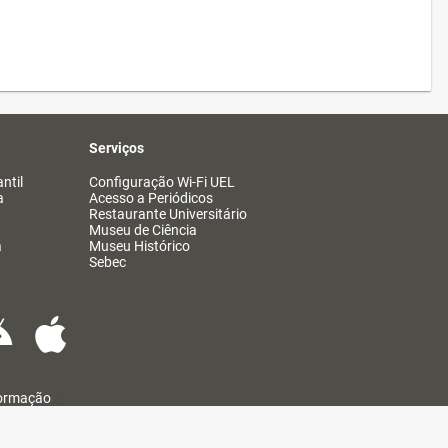
Serviços
ntil
Configuração Wi-Fi UEL
a
Acesso a Periódicos
Restaurante Universitário
Museu de Ciência
a
Museu Histórico
Sebec
formação
@