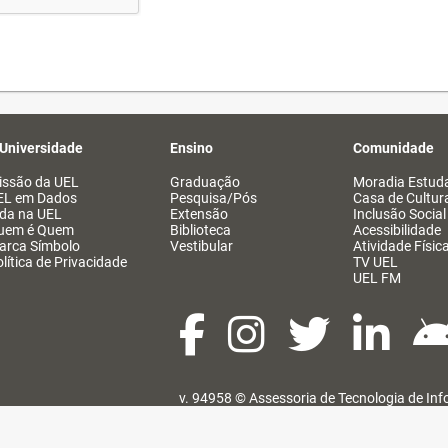
 Universidade
Ensino
Comunidade
issão da UEL
Graduação
Moradia Estuda
EL em Dados
Pesquisa/Pós
Casa de Cultur
ida na UEL
Extensão
Inclusão Social
uem é Quem
Biblioteca
Acessibilidade
arca Símbolo
Vestibular
Atividade Físic
lítica de Privacidade
TV UEL
UEL FM
v. 94958 ©
Assessoria de Tecnologia de In