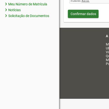
Meu Número de Matrícula
Notícias
Confirmar dados
Solicitação de Documentos
A
M
U
V
Q
M
Po