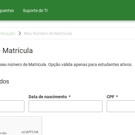
quentes
Suporte de TI
nticação
Meu Número de Matrícula
Matrícula
 seu número de Matrícula. Opção válida apenas para estudantes ativos.
dos
Data de nascimento
*
CPF
*