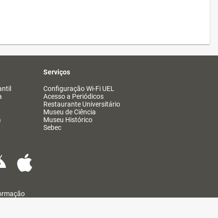
Serviços
ntil
Configuração Wi-Fi UEL
a
Acesso a Periódicos
Restaurante Universitário
Museu de Ciência
a
Museu Histórico
Sebec
formação
@