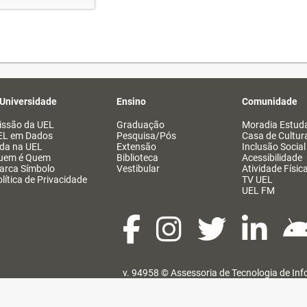
 Universidade
Ensino
Comunidade
issão da UEL
Graduação
Moradia Estuda
EL em Dados
Pesquisa/Pós
Casa de Cultur
ida na UEL
Extensão
Inclusão Social
uem é Quem
Biblioteca
Acessibilidade
arca Símbolo
Vestibular
Atividade Físic
lítica de Privacidade
TV UEL
UEL FM
v. 94958 ©
Assessoria de Tecnologia de In