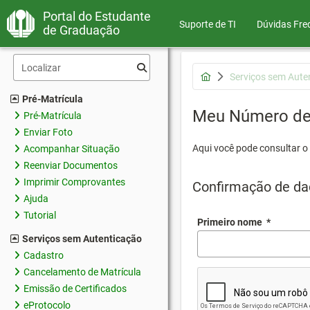
Portal do Estudante
Suporte de TI
Dúvidas Fre
de Graduação
Serviços sem Aute
Pré-Matrícula
Meu Número de 
Pré-Matrícula
Enviar Foto
Aqui você pode consultar o
Acompanhar Situação
Reenviar Documentos
Imprimir Comprovantes
Confirmação de da
Ajuda
Tutorial
Primeiro nome
*
Serviços sem Autenticação
Cadastro
Cancelamento de Matrícula
Emissão de Certificados
eProtocolo