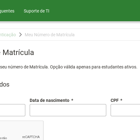
quentes
Suporte de TI
nticação
Meu Número de Matrícula
Matrícula
 seu número de Matrícula. Opção válida apenas para estudantes ativos.
dos
Data de nascimento
*
CPF
*