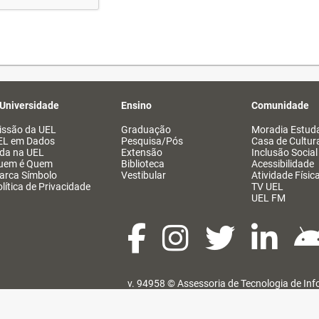
 Universidade
Ensino
Comunidade
issão da UEL
Graduação
Moradia Estuda
EL em Dados
Pesquisa/Pós
Casa de Cultur
ida na UEL
Extensão
Inclusão Social
uem é Quem
Biblioteca
Acessibilidade
arca Símbolo
Vestibular
Atividade Físic
lítica de Privacidade
TV UEL
UEL FM
v. 94958 ©
Assessoria de Tecnologia de In