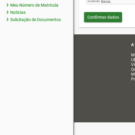
Meu Número de Matrícula
Notícias
Confirmar dados
Solicitação de Documentos
A
M
U
V
Q
M
Po