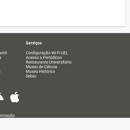
Serviços
ntil
Configuração Wi-Fi UEL
a
Acesso a Periódicos
Restaurante Universitário
Museu de Ciência
a
Museu Histórico
Sebec
formação
@