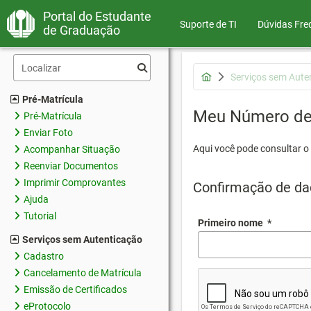
Portal do Estudante
Suporte de TI
Dúvidas Fre
de Graduação
Serviços sem Aute
Pré-Matrícula
Meu Número de 
Pré-Matrícula
Enviar Foto
Aqui você pode consultar o
Acompanhar Situação
Reenviar Documentos
Imprimir Comprovantes
Confirmação de da
Ajuda
Tutorial
Primeiro nome
*
Serviços sem Autenticação
Cadastro
Cancelamento de Matrícula
Emissão de Certificados
eProtocolo