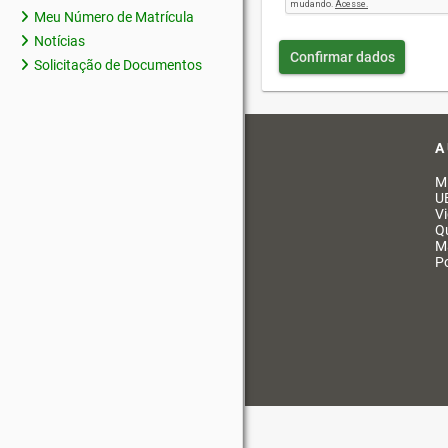
Meu Número de Matrícula
Notícias
Confirmar dados
Solicitação de Documentos
A
M
U
V
Q
M
Po