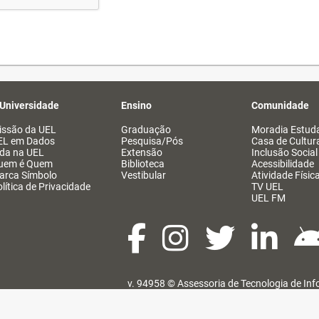
 Universidade
Ensino
Comunidade
issão da UEL
Graduação
Moradia Estuda
EL em Dados
Pesquisa/Pós
Casa de Cultur
ida na UEL
Extensão
Inclusão Social
uem é Quem
Biblioteca
Acessibilidade
arca Símbolo
Vestibular
Atividade Físic
lítica de Privacidade
TV UEL
UEL FM
v. 94958 ©
Assessoria de Tecnologia de In