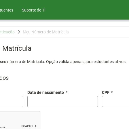
quentes
Suporte de TI
nticação
Meu Número de Matrícula
Matrícula
 seu número de Matrícula. Opção válida apenas para estudantes ativos.
dos
Data de nascimento
*
CPF
*