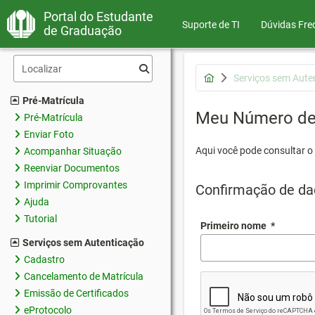
Portal do Estudante
Suporte de TI
Dúvidas Fre
de Graduação
Serviços sem Aute
Pré-Matrícula
Meu Número de 
Pré-Matrícula
Enviar Foto
Aqui você pode consultar o
Acompanhar Situação
Reenviar Documentos
Imprimir Comprovantes
Confirmação de da
Ajuda
Tutorial
Primeiro nome
*
Serviços sem Autenticação
Cadastro
Cancelamento de Matrícula
Emissão de Certificados
eProtocolo