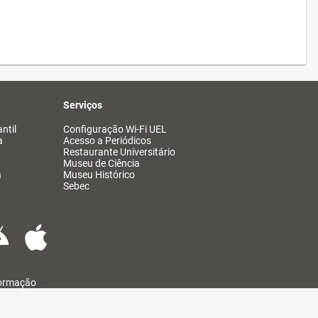
Serviços
ntil
Configuração Wi-Fi UEL
a
Acesso a Periódicos
Restaurante Universitário
Museu de Ciência
a
Museu Histórico
Sebec
formação
@