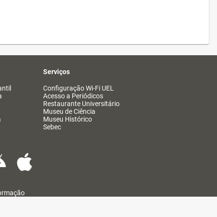
Serviços
ntil
Configuração Wi-Fi UEL
a
Acesso a Periódicos
Restaurante Universitário
Museu de Ciência
a
Museu Histórico
Sebec
formação
@