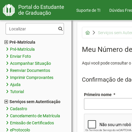
Portal do Estudante
Suporte de TI
Dúvidas Fre
de Graduação
Serviços sem Aute
Pré-Matrícula
Meu Número de 
Pré-Matrícula
Enviar Foto
Aqui você pode consultar o
Acompanhar Situação
Reenviar Documentos
Imprimir Comprovantes
Confirmação de da
Ajuda
Tutorial
Primeiro nome
*
Serviços sem Autenticação
Cadastro
Cancelamento de Matrícula
Emissão de Certificados
eProtocolo