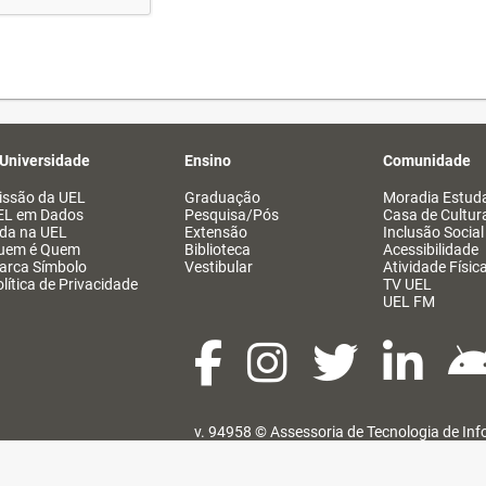
 Universidade
Ensino
Comunidade
issão da UEL
Graduação
Moradia Estuda
EL em Dados
Pesquisa/Pós
Casa de Cultur
ida na UEL
Extensão
Inclusão Social
uem é Quem
Biblioteca
Acessibilidade
arca Símbolo
Vestibular
Atividade Físic
lítica de Privacidade
TV UEL
UEL FM
v. 94958 ©
Assessoria de Tecnologia de In