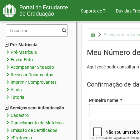
Portal do Estudante
Suporte de TI
Dúvidas Fre
de Graduação
Serviços sem Aute
Pré-Matrícula
Meu Número de 
Pré-Matrícula
Enviar Foto
Aqui você pode consultar o
Acompanhar Situação
Reenviar Documentos
Imprimir Comprovantes
Confirmação de da
Ajuda
Tutorial
Primeiro nome
*
Serviços sem Autenticação
Cadastro
Cancelamento de Matrícula
Emissão de Certificados
eProtocolo