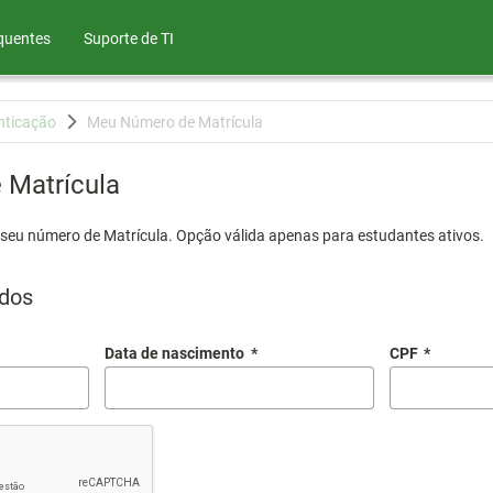
quentes
Suporte de TI
nticação
Meu Número de Matrícula
Matrícula
 seu número de Matrícula. Opção válida apenas para estudantes ativos.
dos
Data de nascimento
*
CPF
*