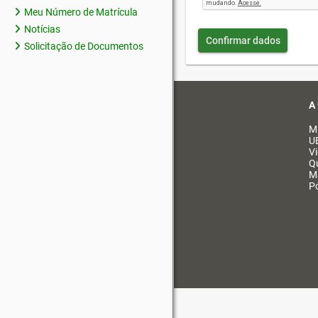
Meu Número de Matrícula
Notícias
Confirmar dados
Solicitação de Documentos
A
M
U
V
Q
M
Po