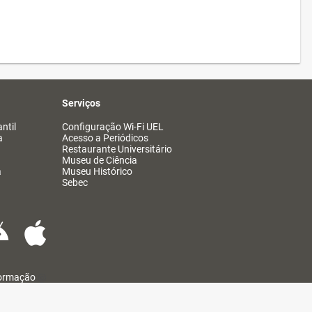
Serviços
ntil
Configuração Wi-Fi UEL
a
Acesso a Periódicos
Restaurante Universitário
Museu de Ciência
a
Museu Histórico
Sebec
formação
@