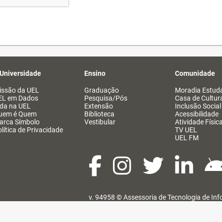
 Universidade
Ensino
Comunidade
issão da UEL
Graduação
Moradia Estuda
EL em Dados
Pesquisa/Pós
Casa de Cultur
ida na UEL
Extensão
Inclusão Social
uem é Quem
Biblioteca
Acessibilidade
arca Símbolo
Vestibular
Atividade Físic
lítica de Privacidade
TV UEL
UEL FM
v. 94958 ©
Assessoria de Tecnologia de In