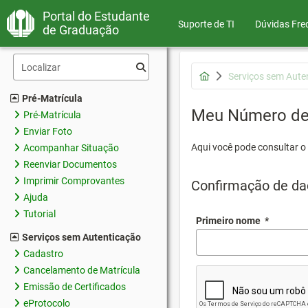
Portal do Estudante
Suporte de TI
Dúvidas Fre
de Graduação
Serviços sem Aute
Pré-Matrícula
Meu Número de 
Pré-Matrícula
Enviar Foto
Aqui você pode consultar o
Acompanhar Situação
Reenviar Documentos
Imprimir Comprovantes
Confirmação de da
Ajuda
Tutorial
Primeiro nome
*
Serviços sem Autenticação
Cadastro
Cancelamento de Matrícula
Emissão de Certificados
eProtocolo