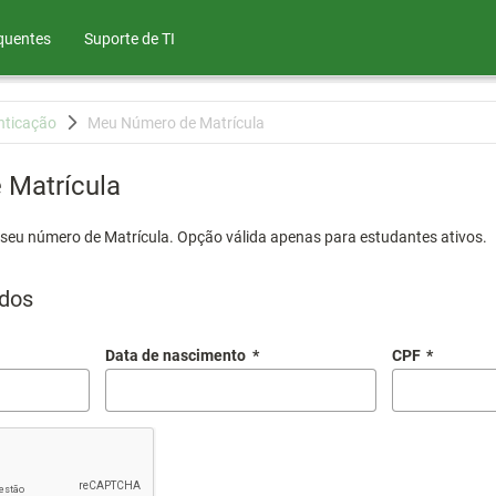
quentes
Suporte de TI
nticação
Meu Número de Matrícula
Matrícula
 seu número de Matrícula. Opção válida apenas para estudantes ativos.
dos
Data de nascimento
*
CPF
*