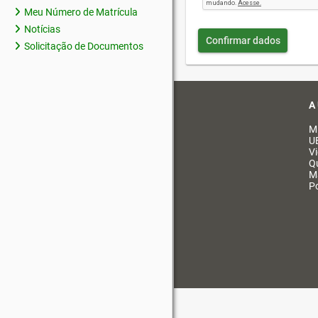
Meu Número de Matrícula
Notícias
Confirmar dados
Solicitação de Documentos
A
M
U
V
Q
M
Po