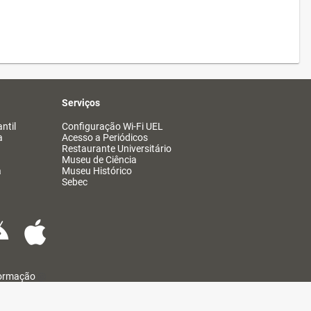
Serviços
ntil
Configuração Wi-Fi UEL
a
Acesso a Periódicos
Restaurante Universitário
Museu de Ciência
a
Museu Histórico
Sebec
formação
@