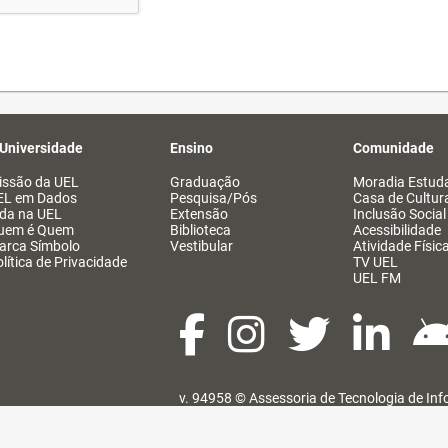
 Universidade
Ensino
Comunidade
issão da UEL
Graduação
Moradia Estuda
EL em Dados
Pesquisa/Pós
Casa de Cultur
ida na UEL
Extensão
Inclusão Social
uem é Quem
Biblioteca
Acessibilidade
arca Símbolo
Vestibular
Atividade Físic
lítica de Privacidade
TV UEL
UEL FM
v. 94958 ©
Assessoria de Tecnologia de In