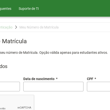
quentes
Suporte de TI
nticação
Meu Número de Matrícula
Matrícula
 seu número de Matrícula. Opção válida apenas para estudantes ativos.
dos
Data de nascimento
*
CPF
*