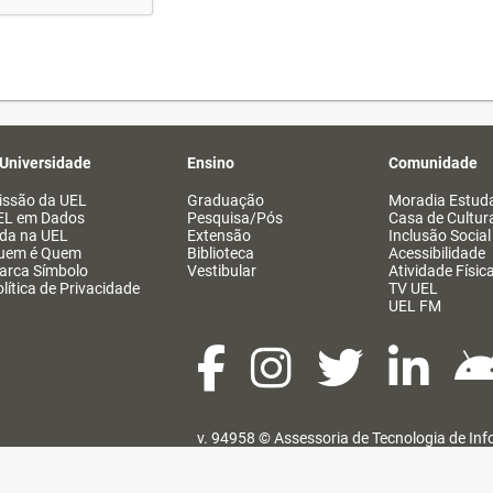
 Universidade
Ensino
Comunidade
issão da UEL
Graduação
Moradia Estuda
EL em Dados
Pesquisa/Pós
Casa de Cultur
ida na UEL
Extensão
Inclusão Social
uem é Quem
Biblioteca
Acessibilidade
arca Símbolo
Vestibular
Atividade Físic
lítica de Privacidade
TV UEL
UEL FM
v. 94958 ©
Assessoria de Tecnologia de In