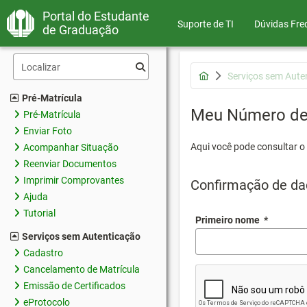
Portal do Estudante
Suporte de TI
Dúvidas Fre
de Graduação
Serviços sem Aute
Pré-Matrícula
Meu Número de 
Pré-Matrícula
Enviar Foto
Aqui você pode consultar o
Acompanhar Situação
Reenviar Documentos
Imprimir Comprovantes
Confirmação de da
Ajuda
Tutorial
Primeiro nome
*
Serviços sem Autenticação
Cadastro
Cancelamento de Matrícula
Emissão de Certificados
eProtocolo