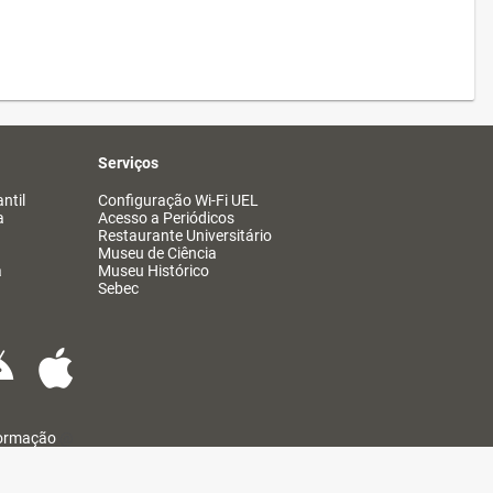
Serviços
ntil
Configuração Wi-Fi UEL
a
Acesso a Periódicos
Restaurante Universitário
Museu de Ciência
a
Museu Histórico
Sebec
formação
@