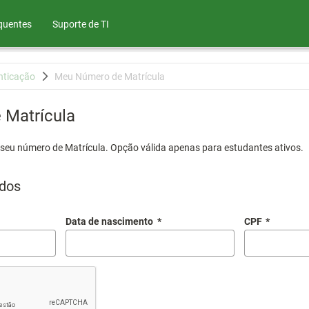
quentes
Suporte de TI
nticação
Meu Número de Matrícula
Matrícula
 seu número de Matrícula. Opção válida apenas para estudantes ativos.
dos
Data de nascimento
*
CPF
*