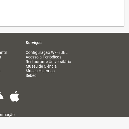
Serviços
ntil
Configuração Wi-Fi UEL
a
Acesso a Periódicos
Restaurante Universitário
Museu de Ciência
a
Museu Histórico
Sebec
formação
@