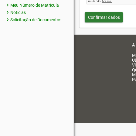
Meu Número de Matrícula
Notícias
Confirmar dados
Solicitação de Documentos
A
M
U
V
Q
M
Po