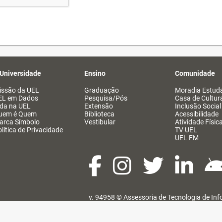
 Universidade
Ensino
Comunidade
issão da UEL
Graduação
Moradia Estuda
EL em Dados
Pesquisa/Pós
Casa de Cultur
ida na UEL
Extensão
Inclusão Social
uem é Quem
Biblioteca
Acessibilidade
arca Símbolo
Vestibular
Atividade Físic
lítica de Privacidade
TV UEL
UEL FM
v. 94958 ©
Assessoria de Tecnologia de In