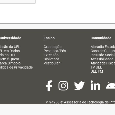
 Universidade
Ensino
Comunidade
issão da UEL
Graduação
Moradia Estuda
EL em Dados
Pesquisa/Pós
Casa de Cultur
ida na UEL
Extensão
Inclusão Social
uem é Quem
Biblioteca
Acessibilidade
arca Símbolo
Vestibular
Atividade Físic
lítica de Privacidade
TV UEL
UEL FM
v. 94958 ©
Assessoria de Tecnologia de In