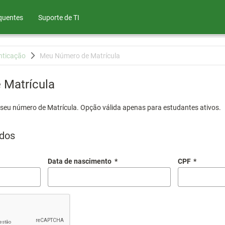
quentes
Suporte de TI
nticação
Meu Número de Matrícula
Matrícula
 seu número de Matrícula. Opção válida apenas para estudantes ativos.
dos
Data de nascimento
*
CPF
*