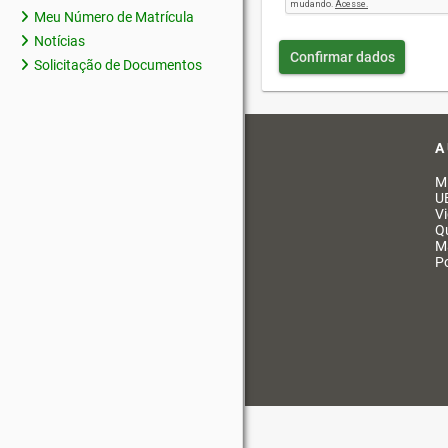
Meu Número de Matrícula
Notícias
Confirmar dados
Solicitação de Documentos
A
M
U
V
Q
M
Po