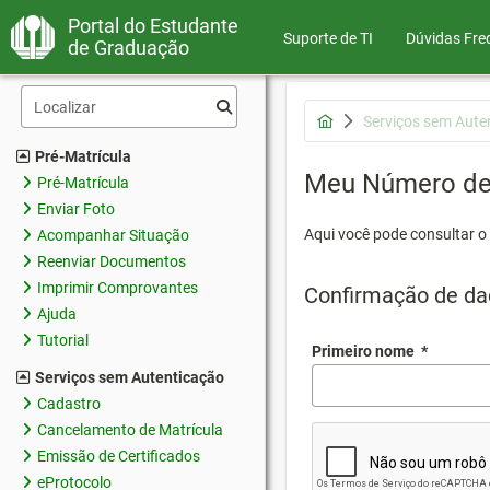
Portal do Estudante
Suporte de TI
Dúvidas Fre
de Graduação
Serviços sem Aute
Pré-Matrícula
Meu Número de 
Pré-Matrícula
Enviar Foto
Aqui você pode consultar o
Acompanhar Situação
Reenviar Documentos
Imprimir Comprovantes
Confirmação de da
Ajuda
Tutorial
Primeiro nome
*
Serviços sem Autenticação
Cadastro
Cancelamento de Matrícula
Emissão de Certificados
eProtocolo