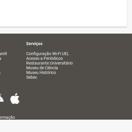
Serviços
ntil
Configuração Wi-Fi UEL
a
Acesso a Periódicos
Restaurante Universitário
Museu de Ciência
a
Museu Histórico
Sebec
formação
@