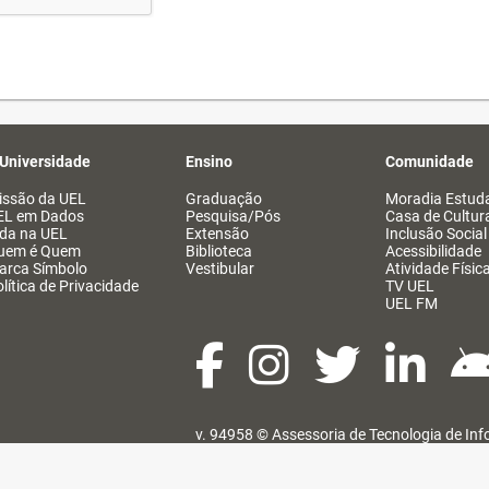
 Universidade
Ensino
Comunidade
issão da UEL
Graduação
Moradia Estuda
EL em Dados
Pesquisa/Pós
Casa de Cultur
ida na UEL
Extensão
Inclusão Social
uem é Quem
Biblioteca
Acessibilidade
arca Símbolo
Vestibular
Atividade Físic
lítica de Privacidade
TV UEL
UEL FM
v. 94958 ©
Assessoria de Tecnologia de In