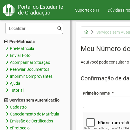
Portal do Estudante
Suporte de TI
Dúvidas Fre
de Graduação
Serviços sem Aute
Pré-Matrícula
Meu Número de 
Pré-Matrícula
Enviar Foto
Aqui você pode consultar o
Acompanhar Situação
Reenviar Documentos
Imprimir Comprovantes
Confirmação de da
Ajuda
Tutorial
Primeiro nome
*
Serviços sem Autenticação
Cadastro
Cancelamento de Matrícula
Emissão de Certificados
eProtocolo