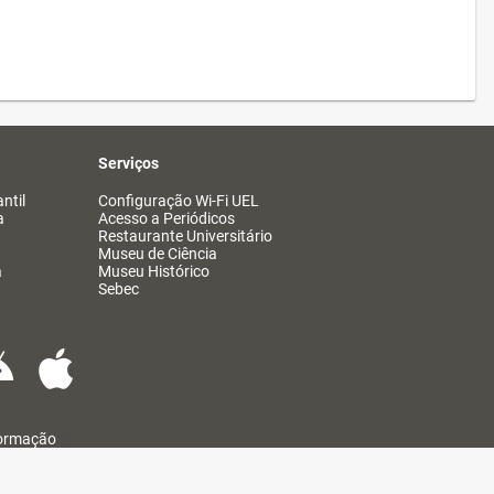
Serviços
ntil
Configuração Wi-Fi UEL
a
Acesso a Periódicos
Restaurante Universitário
Museu de Ciência
a
Museu Histórico
Sebec
formação
@