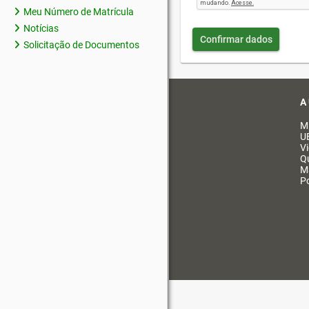
Meu Número de Matrícula
Notícias
Confirmar dados
Solicitação de Documentos
A
M
U
V
Q
M
Po