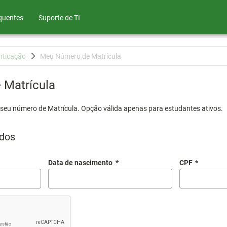
quentes
Suporte de TI
nticação
Meu Número de Matrícula
Matrícula
 seu número de Matrícula. Opção válida apenas para estudantes ativos.
dos
Data de nascimento
*
CPF
*